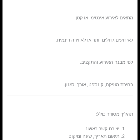
1. חשפנית בודדת
מתאים לאירוע אינטימי או קטן.
2. מספר חשפניות
לאירועים גדולים יותר או לאווירה דינמית.
3. הופעה קצרה או ארוכה
לפי מבנה האירוע והתקציב.
4. הופעה בהתאמה אישית
בחירת מוזיקה, קונספט, אורך וסגנון.
איך מתבצע תהליך ההזמנה?
תהליך מסודר כולל:
יצירת קשר ראשוני
תיאום תאריך, שעה ומיקום