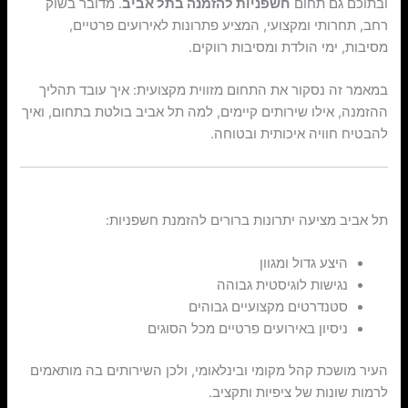
ובתוכם גם תחום
חשפניות להזמנה בתל אביב
. מדובר בשוק
רחב, תחרותי ומקצועי, המציע פתרונות לאירועים פרטיים,
מסיבות, ימי הולדת ומסיבות רווקים.
במאמר זה נסקור את התחום מזווית מקצועית: איך עובד תהליך
ההזמנה, אילו שירותים קיימים, למה תל אביב בולטת בתחום, ואיך
להבטיח חוויה איכותית ובטוחה.
למה דווקא תל אביב?
תל אביב מציעה יתרונות ברורים להזמנת חשפניות:
היצע גדול ומגוון
נגישות לוגיסטית גבוהה
סטנדרטים מקצועיים גבוהים
ניסיון באירועים פרטיים מכל הסוגים
העיר מושכת קהל מקומי ובינלאומי, ולכן השירותים בה מותאמים
לרמות שונות של ציפיות ותקציב.